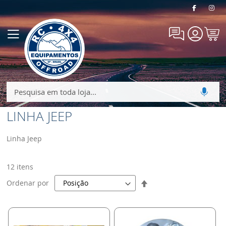
Meu
Alternar
Carrin
Nav
LINHA JEEP
Linha Jeep
12
itens
Definir
Ordenar por
Direção
Decrescente