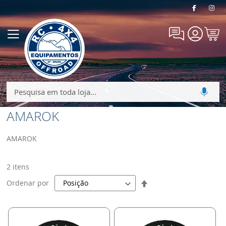
Meu
Alternar
Carrin
Nav
AMAROK
AMAROK
2
itens
Definir
Ordenar por
Direção
Decrescente