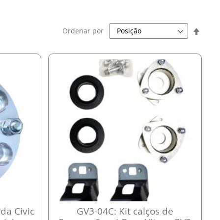
Defini
Ordenar por
Direç
Decre
da Civic
GV3-04C: Kit calços de