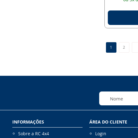
Página
Você esta lendo
Página
1
2
INFORMAÇÕES
ÁREA DO CLIENTE
Sobre a RC 4x4
Login