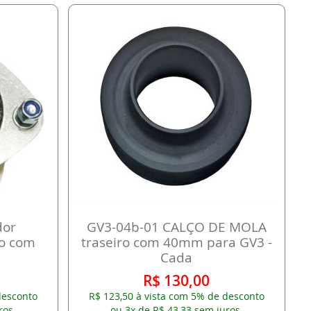
dor
GV3-04b-01 CALÇO DE MOLA
ro com
traseiro com 40mm para GV3 -
Cada
R$ 130,00
desconto
R$ 123,50 à vista com 5% de desconto
ros.
ou 3x de R$ 43,33 sem juros.