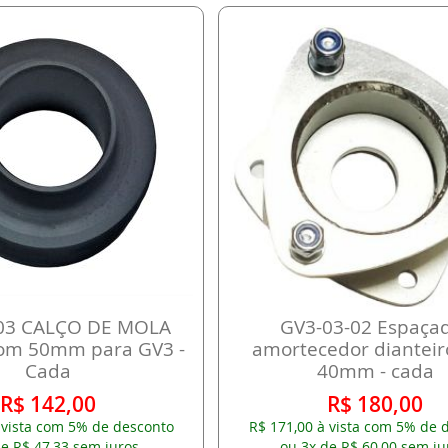
03 CALÇO DE MOLA
GV3-03-02 Espaça
com 50mm para GV3 -
amortecedor diantei
Cada
40mm - cada
R$ 142,00
R$ 180,00
 vista com 5% de desconto
R$ 171,00 à vista com 5% de 
e R$ 47,33 sem juros.
ou 3x de R$ 60,00 sem ju