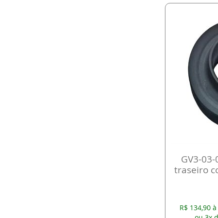
GV3-03-
traseiro 
R$ 134,90 à
ou 3x d