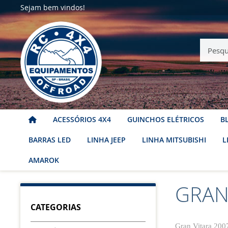
Sejam bem vindos!
ACESSÓRIOS 4X4
GUINCHOS ELÉTRICOS
B
BARRAS LED
LINHA JEEP
LINHA MITSUBISHI
L
AMAROK
GRAN 
Início
Linha Suzuki
Gran Vitara 2007...
CATEGORIAS
Gran Vitara 2007