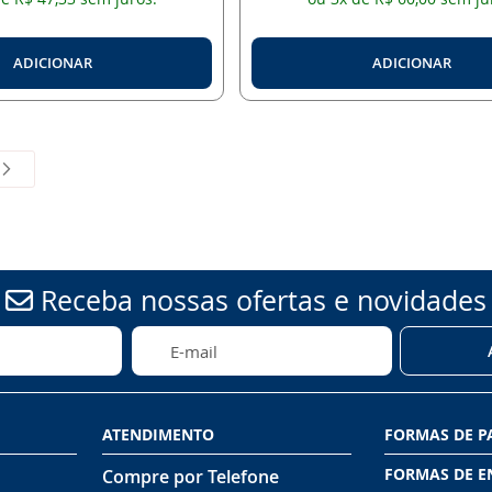
ADICIONAR
ADICIONAR
 a pagina
Página
Próximo
Receba nossas ofertas e novidades
ATENDIMENTO
FORMAS DE 
FORMAS DE E
Compre por Telefone