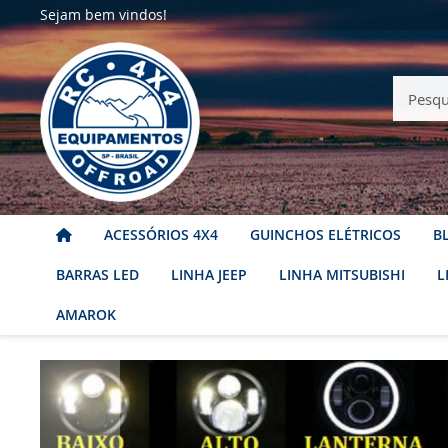
Sejam bem vindos!
ACESSÓRIOS 4X4
GUINCHOS ELÉTRICOS
B
BARRAS LED
LINHA JEEP
LINHA MITSUBISHI
L
AMAROK
Início
VD-08LC: Farol Angel Eye p/ Troller Willys Bandei