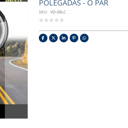
POLEGADAS - O PAR
SKU
VD-08LC
Classificação:
0
100
% of