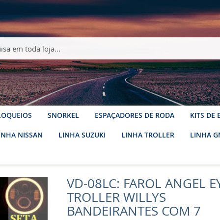
LOQUEIOS
SNORKEL
ESPAÇADORES DE RODA
KITS DE
INHA NISSAN
LINHA SUZUKI
LINHA TROLLER
LINHA G
VD-08LC: FAROL ANGEL EY
rantes com 7 polegadas - O PAR
TROLLER WILLYS
BANDEIRANTES COM 7