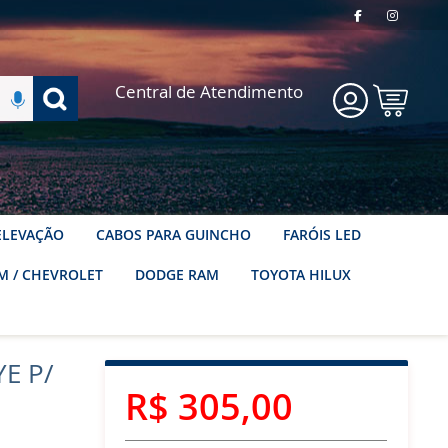
Pesquisa
Central de Atendimento
Meu
Carrinho
 ELEVAÇÃO
CABOS PARA GUINCHO
FARÓIS LED
M / CHEVROLET
DODGE RAM
TOYOTA HILUX
E P/
R$ 305,00