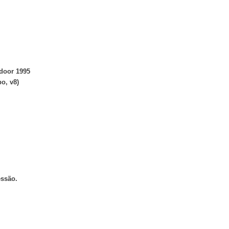
-door 1995
bo, v8)
essão.